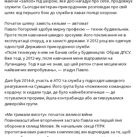
маючи «залізо» під шкірою, яке досі нагадує про себе, продовжує
служити. Сьогодні ветеран-прикордонник розповідає про свій
шлях: від першого бою до служби в лавах поліції охорони.
Початок шляху: замість кельми — автомат
Павло Погорілий здобув мирну професію — технік-будівельник.
Проте після навчання швидко зрозумів: його покликання не в
експлуатації споруд, а в захисті держави. У 2012 році він одягнув
однострій Державної прикордонної служби.
«Після технікуму я ніяк не бачив себе у будівництві. Обрав ДПСУ.
Вже тоді, у 2012-му, після навчання мене відправили на
Луганщину. Тоді я ще не знав, що цей регіон стане місцем моїх
найважчих випробувань», — згадує Павло.
Далі був 2014-й, участь в АТО та служба у підрозділі швидкого
реагування на Сумщині. Його група була «пожежною командою»
кордону: їх кидали туди, де було найнебезпечніше — де
готувалися прориви, йшла контрабанда або активізувалися
диверсійні групи.
«Ми тримали висоту»: початок великої війни
Повномасштабне вторгнення застало Павла на першій лінії
оборони в селищі Мілове. Як начальник секції ПТРК
(протитанкових ракетних комплексів), він відповідав за те, щоб