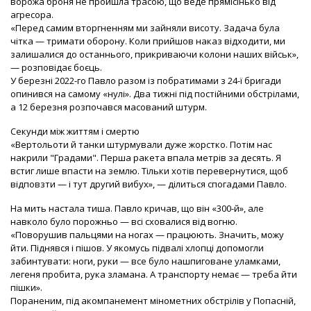
ворожа броня не пройшла трасою, що веде прямісінько від
агресора.
«Перед самим вторгненням ми зайняли висоту. Задача була
чітка — тримати оборону. Коли прийшов наказ відходити, ми
залишалися до останнього, прикриваючи колони наших військ»,
— розповідає боєць.
У березні 2022-го Павло разом із побратимами з 24-ї бригади
опинився на самому «нулі». Два тижні під постійними обстрілами,
а 12 березня розпочався масований штурм.
Секунди між життям і смертю
«Вертольоти й танки штурмували дуже жорстко. Потім нас
накрили "Градами". Перша ракета впала метрів за десять. Я
встиг лише впасти на землю. Тільки хотів перевернутися, щоб
відповзти — і тут другий вибух», — ділиться спогадами Павло.
На мить настала тиша. Павло кричав, що він «300-й», але
навколо було порожньо — всі сховалися від вогню.
«Поворушив пальцями на ногах — працюють. Значить, можу
йти. Піднявся і пішов. У якомусь підвалі хлопці допомогли
забинтувати: ноги, руки — все було нашпиговане уламками,
легеня пробита, рука зламана. А транспорту немає — треба йти
пішки».
Пораненим, під акомпанемент мінометних обстрілів у Попасній,