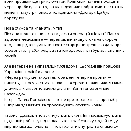
вони пройшли ще три кілометри. Коли сили почали покидати
через пробиту легеню, Павла підхопили побратими. В останній
момент назустріч виїхав поліцейський «Дастер». Це був
порятунок.
Нова служба та «пам’ять» у тілі
Після польового шпиталю та десяти операцій в Іспанії, Павло
здійснив неможливе — через рік він знову стояв на охороні
кордонів рідної Сумщини. Проте старі рани зрештою дали про
себе знати, і у 2024 році за станом здоров’я він був звільнений зі
служби.
Але ветеран не зміг залишитися вдома. Сьогодні він працює в
Управлінні поліції охорони.
«Через рамку металодетектора мені тепер не пройти —
пищить, — посміхається Павло. — Всередині залишилося кілька
уламків, які лікарі не змогли дістати. Вони тепер зі мною
назавжди».
Історія Павла Погорілого — це не про поранення, а про вибір.
Вибір не здаватися та продовжувати служити країні.
«Захист держави не закінчується в окопі. Він продовжується в
щоденній роботі, у відповідальності за безпеку людей тут, у
мирних містах. Головне — не втрачати внутрішню стійкість».