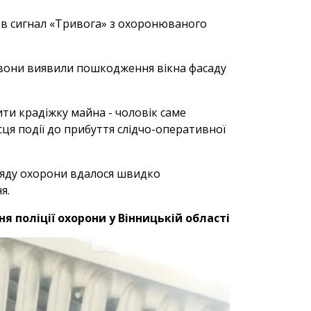
шов сигнал «Тривога» з охоронюваного
у вони виявили пошкодження вікна фасаду
ти крадіжку майна - чоловік саме
сця події до прибуття слідчо-оперативної
ряду охорони вдалося швидко
я.
я поліції охорони у Вінницькій області