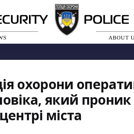
WS
ABOUT 
іція охорони операт
овіка, який проник 
центрі міста