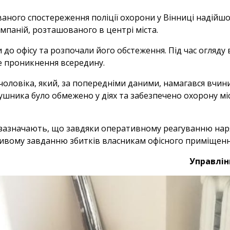
ваного спостереження поліції охорони у Вінниці надій
омпаній, розташованого в центрі міста.
и до офісу та розпочали його обстеження. Під час огляд
не проникнення всередину.
оловіка, який, за попередніми даними, намагався вчини
рушника було обмежено у діях та забезпечено охорону мі
ї зазначають, що завдяки оперативному реагуванню на
ливому завданню збитків власникам офісного приміщенн
Управлінн